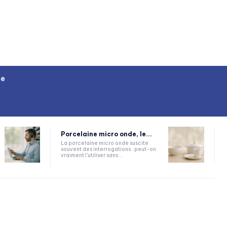
ce
Porcelaine micro onde, le...
La porcelaine micro onde suscite
souvent des interrogations : peut-on
vraiment l'utiliser sans...