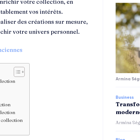
richir votre collection, en
itablement vos intérêts.
éaliser des créations sur mesure,
chir votre univers personnel.
nciennes
Armina Ség
lection
Business
Transfo
ection
moderne
llection
 collection
Armina Ség
Blog