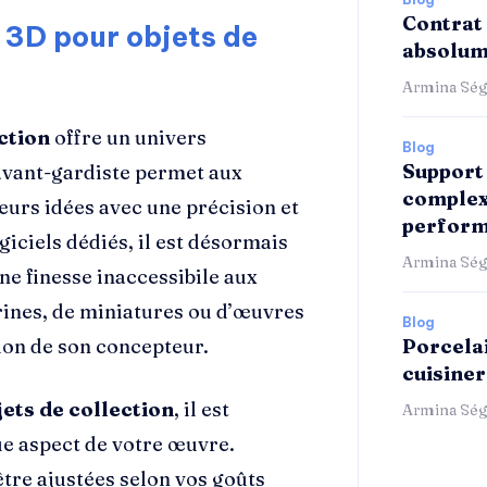
Contrat 
 3D pour objets de
absolum
Armina Ség
ction
offre un univers
Blog
Support 
 avant-gardiste permet aux
complex
leurs idées avec une précision et
perform
giciels dédiés, il est désormais
Armina Ség
ne finesse inaccessibile aux
urines, de miniatures ou d’œuvres
Blog
sion de son concepteur.
Porcelai
cuisiner
ets de collection
, il est
Armina Ség
e aspect de votre œuvre.
tre ajustées selon vos goûts