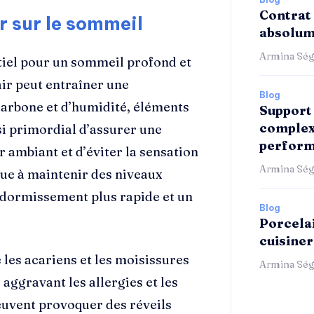
Contrat 
ir sur le sommeil
absolum
Armina Ség
tiel pour un sommeil profond et
air peut entraîner une
Blog
carbone et d’humidité, éléments
Support 
complex
nsi primordial d’assurer une
perform
r ambiant et d’éviter la sensation
Armina Ség
bue à maintenir des niveaux
ndormissement plus rapide et un
Blog
Porcelai
cuisiner
 les acariens et les moisissures
Armina Ség
 aggravant les allergies et les
euvent provoquer des réveils