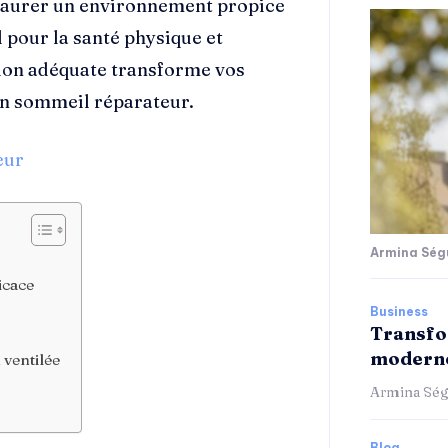
staurer un environnement propice
 pour la santé physique et
ion adéquate transforme vos
’un sommeil réparateur.
eur
Armina Ség
icace
Business
Transfo
moderne
 ventilée
Armina Ség
Blog