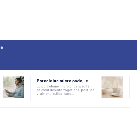
ce
Porcelaine micro onde, le...
La porcelaine micro onde suscite
souvent des interrogations : peut-on
vraiment l'utiliser sans...