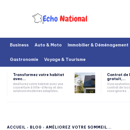
Business
Auto & Moto
Immobilier & Déménagement
Gastronomie
Voyage & Tourisme
Transformez votre habitat
Contrat de 
avec...
gratuit,...
Améliorez votre habitat avec une
Vous souhaitez 
couverture à Ville-d'Avray et des
contrat de loca
solutions modernes adaptées...
vous ignorez...
ACCUEIL
BLOG
AMÉLIOREZ VOTRE SOMMEIL...