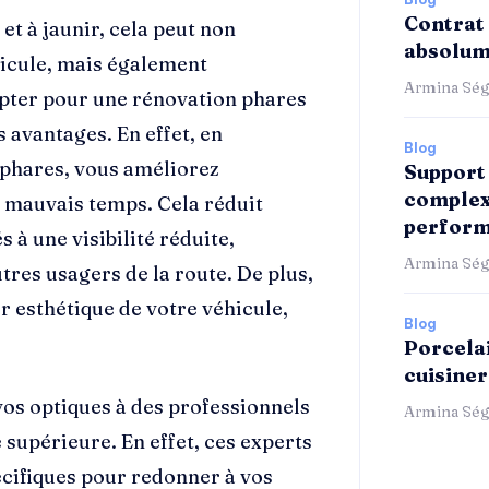
Contrat 
t à jaunir, cela peut non
absolum
hicule, mais également
Armina Ség
Opter pour une rénovation phares
 avantages. En effet, en
Blog
s phares, vous améliorez
Support 
complex
ar mauvais temps. Cela réduit
perform
 à une visibilité réduite,
Armina Ség
utres usagers de la route. De plus,
r esthétique de votre véhicule,
Blog
Porcelai
cuisiner
 vos optiques à des professionnels
Armina Ség
é supérieure. En effet, ces experts
écifiques pour redonner à vos