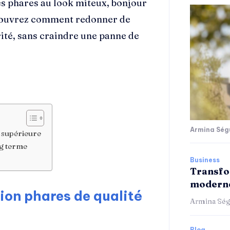
les phares au look miteux, bonjour
Découvrez comment redonner de
urité, sans craindre une panne de
Armina Ség
é supérieure
g terme
Business
Transfo
moderne
ion phares de qualité
Armina Ség
Blog