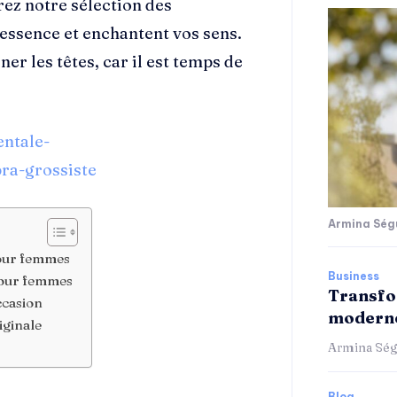
ez notre sélection des
essence et enchantent vos sens.
ner les têtes, car il est temps de
entale-
ra-grossiste
Armina Ség
pour femmes
Business
pour femmes
Transfo
ccasion
moderne
iginale
Armina Ség
Blog