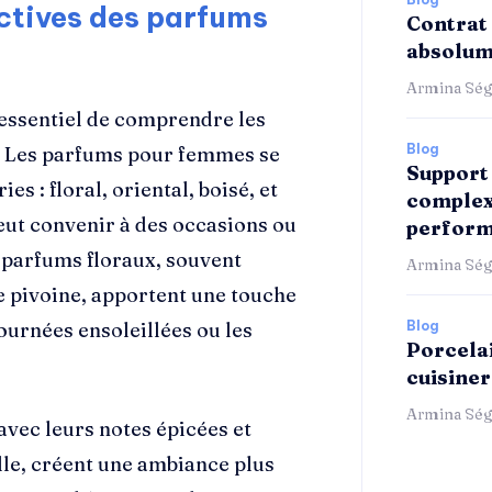
actives des parfums
Contrat 
absolum
Armina Ség
t essentiel de comprendre les
Blog
nt. Les parfums pour femmes se
Support 
s : floral, oriental, boisé, et
complex
peut convenir à des occasions ou
perform
 parfums floraux, souvent
Armina Ség
e pivoine, apportent une touche
journées ensoleillées ou les
Blog
Porcelai
cuisiner
Armina Ség
 avec leurs notes épicées et
le, créent une ambiance plus