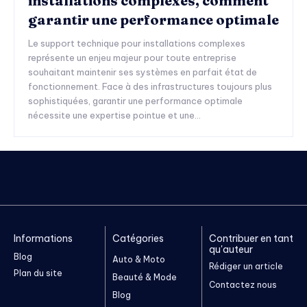
installations complexes, comment
garantir une performance optimale
Le support technique pour installations complexes
représente un enjeu majeur pour toute entreprise
souhaitant maintenir ses systèmes en parfait état de
fonctionnement. Face à des infrastructures toujours plus
sophistiquées, garantir une performance optimale
nécessite une expertise pointue et une...
Informations
Catégories
Contribuer en tant
qu'auteur
Blog
Auto & Moto
Rédiger un article
Plan du site
Beauté & Mode
Contactez nous
Blog