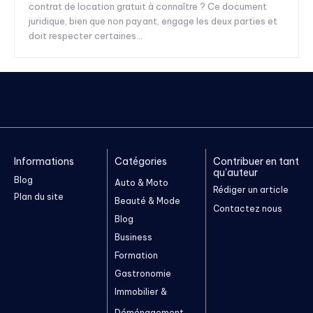
contrat de location gratuit à connaître ? Ce document
juridique, bien que non payant, engage les deux parties et
doit respecter certaines...
Informations
Catégories
Contribuer en tant
qu'auteur
Blog
Auto & Moto
Rédiger un article
Plan du site
Beauté & Mode
Contactez nous
Blog
Business
Formation
Gastronomie
Immobilier &
Déménagement