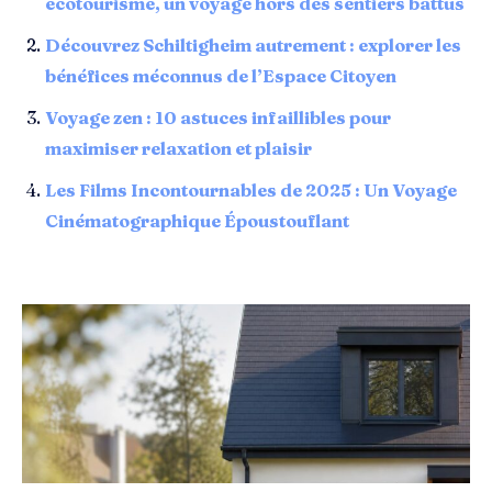
écotourisme, un voyage hors des sentiers battus
Découvrez Schiltigheim autrement : explorer les
bénéfices méconnus de l’Espace Citoyen
Voyage zen : 10 astuces infaillibles pour
maximiser relaxation et plaisir
Les Films Incontournables de 2025 : Un Voyage
Cinématographique Époustouflant