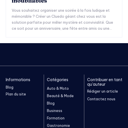
inoubliables
Vous souhaitez organiser une soirée à la fois ludique et
mémorable ? Créer un Cluedo géant chez vous est la
solution parfaite pour mêler mystère et convivialité. Que
ce soit pour un anniversaire, une fête entre amis ou une...
Informations
Catégories
Contribuer en tant
qu'auteur
Blog
Auto & Moto
Rédiger un article
Plan du site
Beauté & Mode
Contactez nous
Blog
Business
Formation
Gastronomie