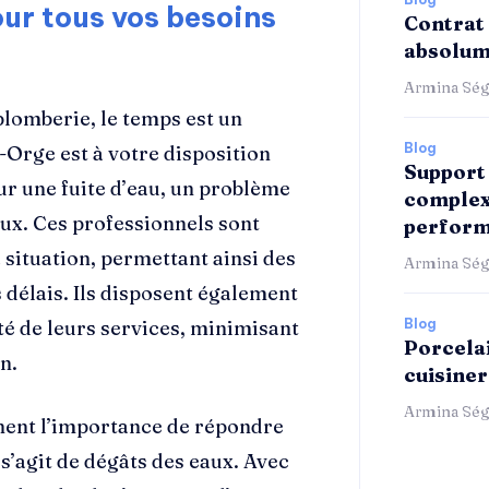
our tous vos besoins
Contrat 
absolum
Armina Ség
plomberie, le temps est un
Blog
-Orge est à votre disposition
Support 
ur une fuite d’eau, un problème
complex
ux. Ces professionnels sont
perform
situation, permettant ainsi des
Armina Ség
 délais. Ils disposent également
té de leurs services, minimisant
Blog
Porcelai
n.
cuisiner
Armina Ség
ent l’importance de répondre
s’agit de dégâts des eaux. Avec