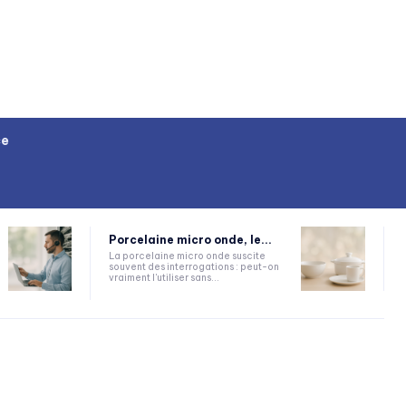
ce
Porcelaine micro onde, le...
La porcelaine micro onde suscite
souvent des interrogations : peut-on
vraiment l'utiliser sans...