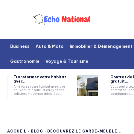
Business
Auto & Moto
Immobilier & Déménagement
Gastronomie
Voyage & Tourisme
Transformez votre habitat
Contrat de 
avec...
gratuit,...
Améliorez votre habitat avec une
Vous souhaitez 
couverture à Ville-d'Avray et des
contrat de loca
solutions modernes adaptées...
vous ignorez...
ACCUEIL
BLOG
DÉCOUVREZ LE GARDE-MEUBLE...