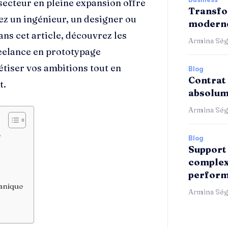
 secteur en pleine expansion offre
Transfo
z un ingénieur, un designer ou
moderne
s cet article, découvrez les
Armina Ség
reelance en prototypage
iser vos ambitions tout en
Blog
Contrat 
t.
absolum
Armina Ség
e
Blog
Support 
complex
perform
canique
Armina Ség