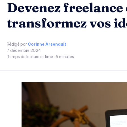
Devenez freelance
transformez vos idé
Rédigé par
Corinne Arsenault
7 décembre 2024
Temps de lecture estimé :
6
minutes