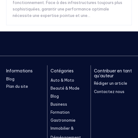
fonctionnement. Face à des infrastructures toujours plus
sophistiquées, garantir une performance optimale
nécessite une expertise pointue et une...
Informations
Catégories
Contribuer en tant
qu'auteur
Blog
Auto & Moto
Rédiger un article
Plan du site
Beauté & Mode
Contactez nous
Blog
Business
Formation
Gastronomie
Immobilier &
Déménagement