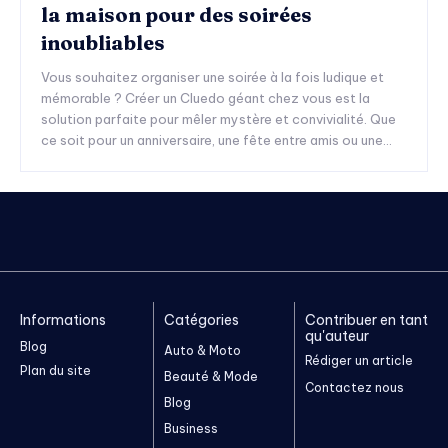
la maison pour des soirées
inoubliables
Vous souhaitez organiser une soirée à la fois ludique et
mémorable ? Créer un Cluedo géant chez vous est la
solution parfaite pour mêler mystère et convivialité. Que
ce soit pour un anniversaire, une fête entre amis ou une...
Informations
Catégories
Contribuer en tant
qu'auteur
Blog
Auto & Moto
Rédiger un article
Plan du site
Beauté & Mode
Contactez nous
Blog
Business