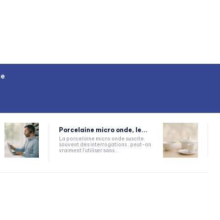
ce
Porcelaine micro onde, le...
La porcelaine micro onde suscite
souvent des interrogations : peut-on
vraiment l'utiliser sans...