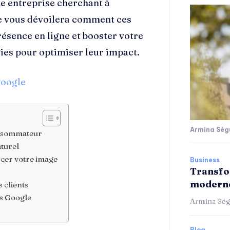
te entreprise cherchant à
le vous dévoilera comment ces
sence en ligne et booster votre
égies pour optimiser leur impact.
google
Armina Ség
consommateur
aturel
cer votre image
Business
Transfo
moderne
s clients
is Google
Armina Ség
Blog