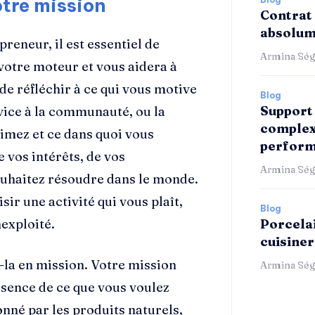
otre mission
Contrat 
absolum
reneur, il est essentiel de
Armina Ség
 votre moteur et vous aidera à
de réfléchir à ce qui vous motive
Blog
Support 
rvice à la communauté, ou la
complex
aimez et ce dans quoi vous
perform
e vos intérêts, de vos
Armina Ség
uhaitez résoudre dans le monde.
ir une activité qui vous plaît,
Blog
exploité.
Porcelai
cuisiner
z-la en mission. Votre mission
Armina Ség
essence de ce que vous voulez
onné par les produits naturels,