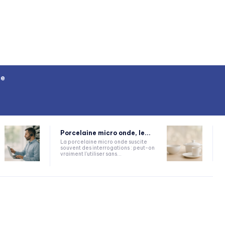
ce
Porcelaine micro onde, le...
La porcelaine micro onde suscite
souvent des interrogations : peut-on
vraiment l'utiliser sans...