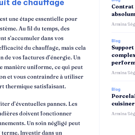
cuit de chauffage
Contrat 
absolum
est une étape essentielle pour
Armina Ség
stème. Au fil du temps, des
vent s’accumuler dans vos
Blog
Support 
efficacité du chauffage, mais cela
complex
 de vos factures d’énergie. Un
perform
de manière uniforme, ce qui peut
Armina Ség
on et vous contraindre à utiliser
t thermique satisfaisant.
Blog
Porcelai
cuisiner
iter d’éventuelles pannes. Les
audières doivent fonctionner
Armina Ség
nnements. Un soin négligé peut
 terme. Investir dans un