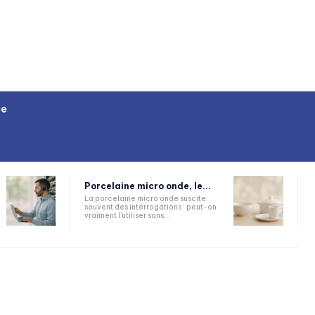
ce
Porcelaine micro onde, le...
La porcelaine micro onde suscite
souvent des interrogations : peut-on
vraiment l'utiliser sans...