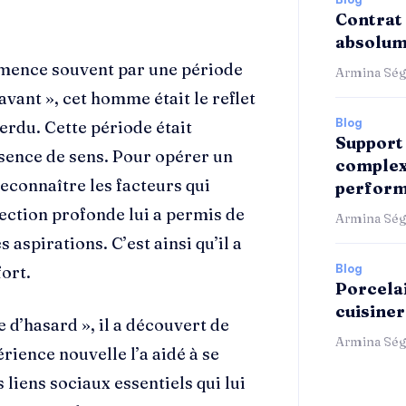
Contrat 
absolum
ence souvent par une période
Armina Ség
avant », cet homme était le reflet
Blog
erdu. Cette période était
Support 
sence de sens. Pour opérer un
complex
econnaître les facteurs qui
perform
pection profonde lui a permis de
Armina Ség
 aspirations. C’est ainsi qu’il a
fort.
Blog
Porcelai
cuisiner
e d’hasard », il a découvert de
Armina Ség
rience nouvelle l’a aidé à se
 liens sociaux essentiels qui lui