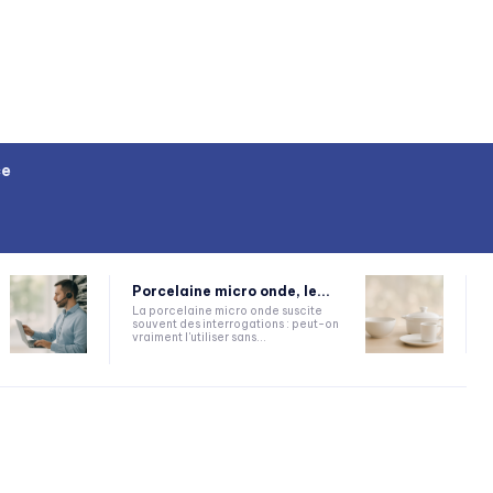
ce
Porcelaine micro onde, le...
La porcelaine micro onde suscite
souvent des interrogations : peut-on
vraiment l'utiliser sans...