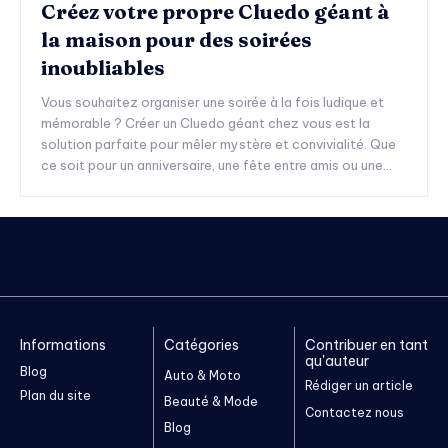
Créez votre propre Cluedo géant à
la maison pour des soirées
inoubliables
Vous souhaitez organiser une soirée à la fois ludique et
mémorable ? Créer un Cluedo géant chez vous est la
solution parfaite pour mêler mystère et convivialité. Que
ce soit pour un anniversaire, une fête entre amis ou une...
Informations
Catégories
Contribuer en tant
qu'auteur
Blog
Auto & Moto
Rédiger un article
Plan du site
Beauté & Mode
Contactez nous
Blog