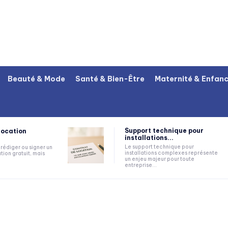
Beauté & Mode
Santé & Bien-Être
Maternité & Enfan
Support technique pour
location
installations...
Le support technique pour
rédiger ou signer un
installations complexes représente
tion gratuit, mais
un enjeu majeur pour toute
entreprise...