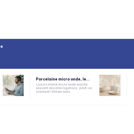
ce
Porcelaine micro onde, le...
La porcelaine micro onde suscite
souvent des interrogations : peut-on
vraiment l'utiliser sans...