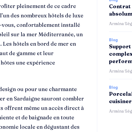
rofiter pleinement de ce cadre
Contrat 
absolum
s l’un des nombreux hôtels de luxe
Armina Ség
ez-vous, confortablement installé
oleil sur la mer Méditerranée, un
Blog
. Les hôtels en bord de mer en
Support 
haut de gamme et leur
complex
perform
 hôtes une expérience
Armina Ség
Blog
 design ou pour une charmante
Porcelai
 mer en Sardaigne sauront combler
cuisiner
ts offrent même un accès direct à
Armina Ség
niente et de baignade en toute
tronomie locale en dégustant des