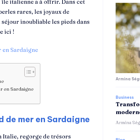
le italienne a à offrir. Dans cet
perles rares, les joyaux de
 séjour inoubliable les pieds dans
 ici !
r en Sardaigne
Armina Ség
ne
our en Sardaigne
Business
Transfo
moderne
rd de mer en Sardaigne
Armina Ség
 Italie, regorge de trésors
Blog