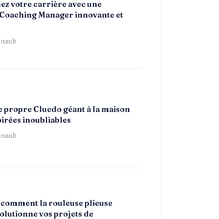
z votre carrière avec une
Coaching Manager innovante et
nault
e propre Cluedo géant à la maison
oirées inoubliables
nault
comment la rouleuse plieuse
volutionne vos projets de