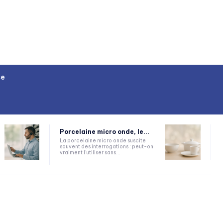
ce
Porcelaine micro onde, le...
La porcelaine micro onde suscite
souvent des interrogations : peut-on
vraiment l'utiliser sans...