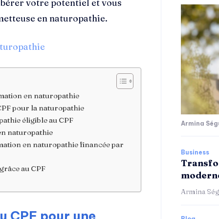
ibérer votre potentiel et vous
metteuse en naturopathie.
turopathie
ation en naturopathie
CPF pour la naturopathie
athie éligible au CPF
Armina Ség
en naturopathie
mation en naturopathie financée par
Business
Transfo
e grâce au CPF
moderne
Armina Ség
u CPF pour une
Blog