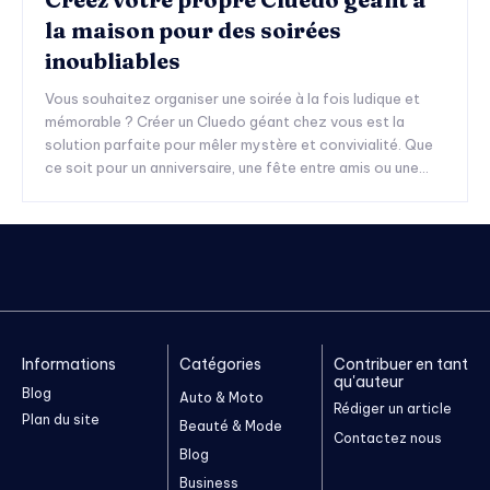
la maison pour des soirées
inoubliables
Vous souhaitez organiser une soirée à la fois ludique et
mémorable ? Créer un Cluedo géant chez vous est la
solution parfaite pour mêler mystère et convivialité. Que
ce soit pour un anniversaire, une fête entre amis ou une...
Informations
Catégories
Contribuer en tant
qu'auteur
Blog
Auto & Moto
Rédiger un article
Plan du site
Beauté & Mode
Contactez nous
Blog
Business